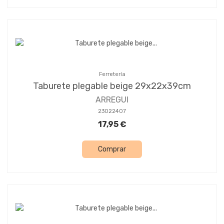
Ferretería
Taburete plegable beige 29x22x39cm
ARREGUI
23022407
17,95 €
Comprar