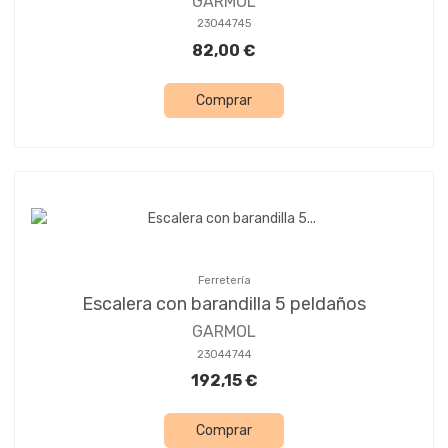
GARMOL
23044745
82,00 €
Comprar
Ferretería
Escalera con barandilla 5 peldaños
GARMOL
23044744
192,15 €
Comprar