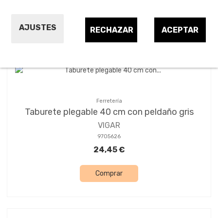
Ordenar por:
24
1
2
AJUSTES
RECHAZAR
ACEPTAR
Ferretería
Taburete plegable 40 cm con peldaño gris
VIGAR
9705626
24,45 €
Comprar