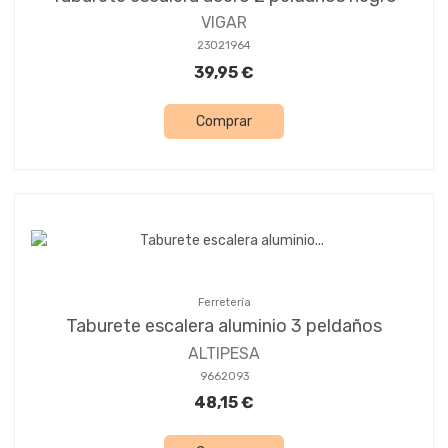
VIGAR
23021964
39,95 €
Comprar
Ferretería
Taburete escalera aluminio 3 peldaños
ALTIPESA
9662093
48,15 €