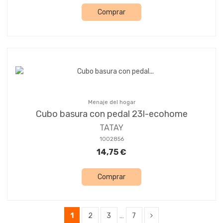
Comprar
Menaje del hogar
Cubo basura con pedal 23l-ecohome
TATAY
1002856
14,75 €
Comprar
1
2
3
…
7