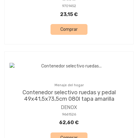
9701452
23,15 €
Comprar
Menaje del hogar
Contenedor selectivo ruedas y pedal
49x41,5x73,5cm 080l tapa amarilla
DENOX
9661526
62,60 €
Comprar