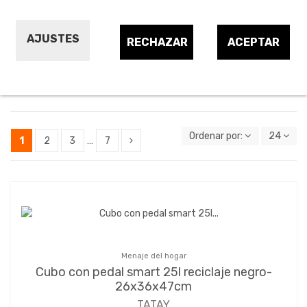
Contenedores de reciclaje domésticos
Cotentedores de basura domésticos
AJUSTES
RECHAZAR
ACEPTAR
Reciclaje
Ordenar por:
24
1
2
3
…
7
Menaje del hogar
Cubo con pedal smart 25l reciclaje negro-
26x36x47cm
TATAY