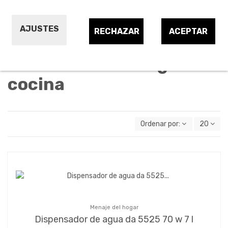
Filtros de jarra, botella de cocina
AJUSTES
Jarras, botellas tratamiento del agua cocina
RECHAZAR
ACEPTAR
Tratamiento del agua
cocina
Ordenar por:
20
Menaje del hogar
Dispensador de agua da 5525 70 w 7 l