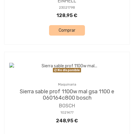
EINHELL
23021798
128,95 €
Comprar
No disponible
Maquinaria
Sierra sable prof 1100w mal gsa 1100 e
060164c800 bosch
BOSCH
1021477
248,95 €