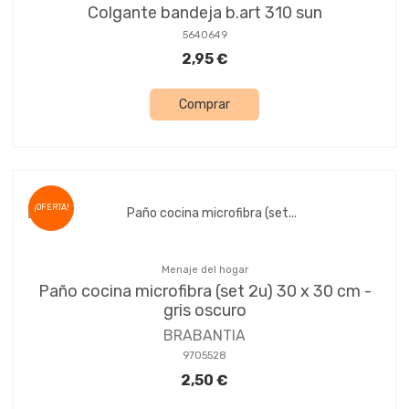
Colgante bandeja b.art 310 sun
5640649
2,95 €
Comprar
¡OFERTA!
Menaje del hogar
Paño cocina microfibra (set 2u) 30 x 30 cm -
gris oscuro
BRABANTIA
9705528
2,50 €