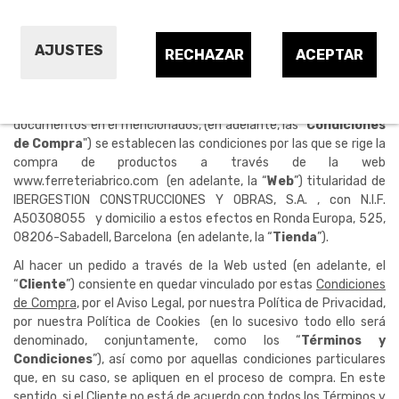
Última actualización:
04/06/2024
AJUSTES
RECHAZAR
ACEPTAR
1.
OBLIGACIONES PREVIAS AL INICIO DEL
PROCEDIMIENTO DE CONTRATACIÓN
En el presente documento, juntamente con todos los
documentos en él mencionados, (en adelante, las "
Condiciones
de Compra
") se establecen las condiciones por las que se rige la
compra de productos a través de la web
www.ferreteriabrico.com (en adelante, la “
Web
”) titularidad de
IBERGESTION CONSTRUCCIONES Y OBRAS, S.A. , con N.I.F.
A50308055 y domicilio a estos efectos en Ronda Europa, 525,
08206-Sabadell, Barcelona (en adelante, la “
Tienda
”).
Al hacer un pedido a través de la Web usted (en adelante, el
“
Cliente
”) consiente en quedar vinculado por estas
Condiciones
de Compra
, por el
Aviso Legal
, por nuestra
Política de Privacidad
,
por nuestra
Política de Cookies
(en lo sucesivo todo ello será
denominado, conjuntamente, como los “
Términos y
Condiciones
”), así como por aquellas condiciones particulares
que, en su caso, se apliquen en el proceso de compra. En este
sentido, si el Cliente no está de acuerdo con todos los Términos y