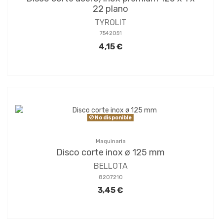
22 plano
TYROLIT
7542051
4,15 €
No disponible
Maquinaria
Disco corte inox ø 125 mm
BELLOTA
8207210
3,45 €