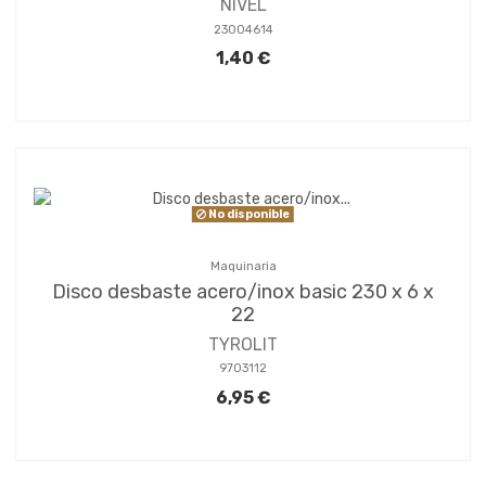
NIVEL
23004614
1,40 €
No disponible
Maquinaria
Disco desbaste acero/inox basic 230 x 6 x
22
TYROLIT
9703112
6,95 €