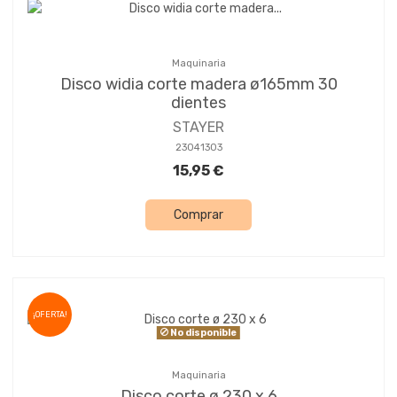
Maquinaria
Disco widia corte madera ø165mm 30
dientes
STAYER
23041303
15,95 €
Comprar
¡OFERTA!
No disponible
Maquinaria
Disco corte ø 230 x 6