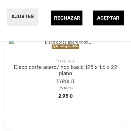
Ordenar por:
24
1
2
3
…
5
AJUSTES
RECHAZAR
ACEPTAR
No disponible
Maquinaria
Disco corte acero/inox basic 125 x 1,6 x 22
plano
TYROLIT
9680615
2,95 €