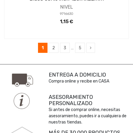
NIVEL
9716630
1,15 €
1
2
3
…
5
ENTREGA A DOMICILIO
Compra online y recibe en CASA
ASESORAMIENTO
PERSONALIZADO
Si antes de comprar online, necesitas
asesoramiento, puedes ir a cualquiera de
nuestras tiendas.
MÁS DE 30.000 PRODUCTOS